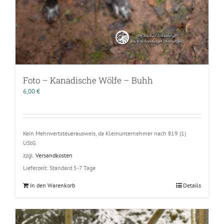
Foto – Kanadische Wölfe – Buhh
6,00
€
Kein Mehrwertsteuerausweis, da Kleinunternehmer nach §19 (1)
UStG.
zzgl.
Versandkosten
Lieferzeit:
Standard 5-7 Tage
In den Warenkorb
Details