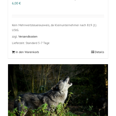
6,00
€
Kein Mehrwertsteuerausweis, da Kleinunternehmer nach §19 (1)
UStG.
zzgl.
Versandkosten
Lieferzeit:
Standard 5-7 Tage
In den Warenkorb
Details