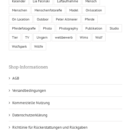
Kalender
Lia Falinski
Luftaufnahme
Mensch
Menschen
Menschenfotorafie
Model
Onlocation
On Location
Outdoor
Peter Altmaier
Pferde
Pferdefotografie
Photo
Photography
Publikation
Studio
Tier
TV
Ungarn
wettbewerb
Wims
Wolf
Wolfspark
Wölfe
Shop-Informationen
AGB
Versandbedingungen
Kommerzielle Nutzung
Datenschutzerklärung
Richtlinie für Rückerstattungen und Rückgaben