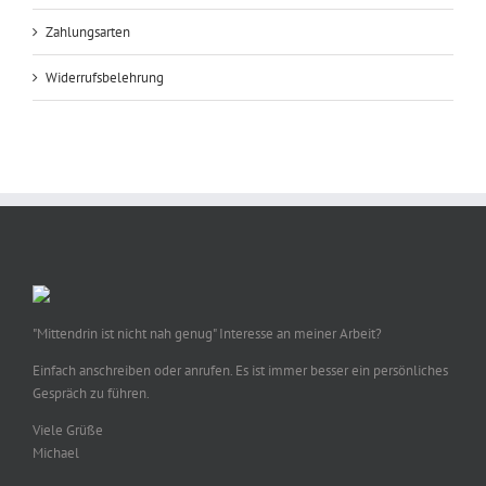
Zahlungsarten
Widerrufsbelehrung
"Mittendrin ist nicht nah genug" Interesse an meiner Arbeit?
Einfach anschreiben oder anrufen. Es ist immer besser ein persönliches
Gespräch zu führen.
Viele Grüße
Michael