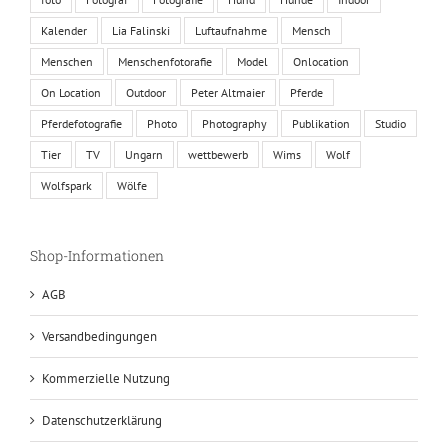
Kalender
Lia Falinski
Luftaufnahme
Mensch
Menschen
Menschenfotorafie
Model
Onlocation
On Location
Outdoor
Peter Altmaier
Pferde
Pferdefotografie
Photo
Photography
Publikation
Studio
Tier
TV
Ungarn
wettbewerb
Wims
Wolf
Wolfspark
Wölfe
Shop-Informationen
AGB
Versandbedingungen
Kommerzielle Nutzung
Datenschutzerklärung