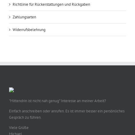
Richtlinie für Rückerstattungen und Rückgaben
Zahlungsarten
Widerrufsbelehrung
"Mittendrin ist nicht nah genug" Interesse an meiner Arbeit?
Einfach anschreiben oder anrufen. Es ist immer besser ein persönliches
Gespräch zu führen.
Viele Grüße
Michael