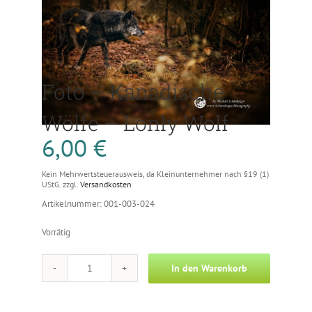
Foto – Kanadische
Wölfe – Lonly Wolf
6,00
€
Kein Mehrwertsteuerausweis, da Kleinunternehmer nach §19 (1)
UStG.
zzgl.
Versandkosten
Artikelnummer: 001-003-024
Vorrätig
In den Warenkorb
Foto
-
Kanadische