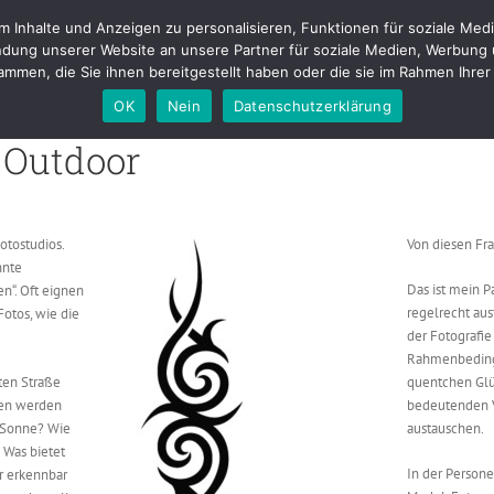
Inhalte und Anzeigen zu personalisieren, Funktionen für soziale Medi
tfolio
Fotostudio
Buchungen & Preise
Kontakt
Blog
About m
dung unserer Website an unsere Partner für soziale Medien, Werbung 
mmen, die Sie ihnen bereitgestellt haben oder die sie im Rahmen Ihr
OK
Nein
Datenschutzerklärung
 Outdoor
otostudios.
Von diesen Fr
hnte
Das ist mein P
n“. Oft eignen
regelrecht aus
Fotos, wie die
der Fotografie
Rahmenbeding
ten Straße
quentchen Glüc
ffen werden
bedeutenden V
r Sonne? Wie
austauschen.
 Was bietet
In der Persone
r erkennbar