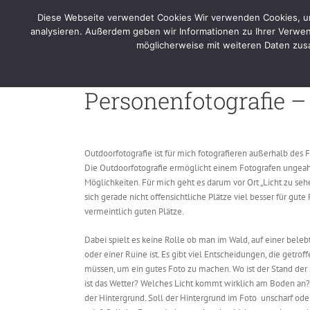
Skip
Diese Webseite verwendet Cookies Wir verwenden Cookies, um 
to
Home
Por
analysieren. Außerdem geben wir Informationen zu Ihrer Verwen
content
möglicherweise mit weiteren Daten zusa
People Outdoor
Personenfotografie –
Outdoorfotografie ist für mich fotografieren außerhalb des F
Die Outdoorfotografie ermöglicht einem Fotografen ungea
Möglichkeiten. Für mich geht es darum vor Ort „Licht zu sehe
sich gerade nicht offensichtliche Plätze viel besser für gute 
vermeintlich guten Plätze.
Dabei spielt es keine Rolle ob man im Wald, auf einer beleb
oder einer Ruine ist. Es gibt viel Entscheidungen, die getro
müssen, um ein gutes Foto zu machen. Wo ist der Stand de
ist das Wetter? Welches Licht kommt wirklich am Boden an?
der Hintergrund. Soll der Hintergrund im Foto unscharf ode