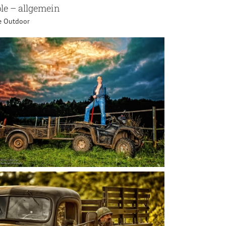
le – allgemein
e Outdoor