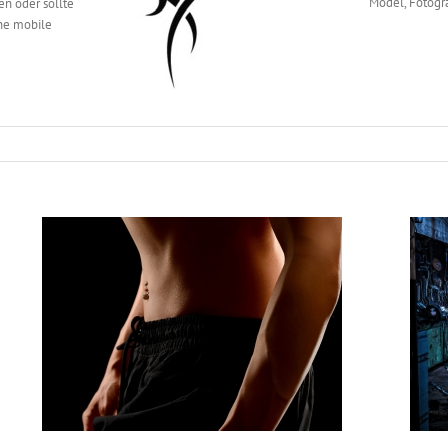
Model, Fotogr
n oder sollte
ine mobile
People – allgemein
People Outdoor