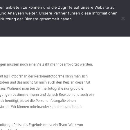
en anbieten zu können und die Zugriffe auf unsere Website zu
e
Impressum
Shop
Mein Benutzerkonto
und Analysen weiter. Unsere Partner führen diese Informationen
er Nutzung der Dienste gesammelt haben.
Startseite
People Outdoor
agen müssen noch eine Vielzahl mehr beantwortet werden.
art als Fotograf. In der Personenfotografie kann man sich
toben und das macht für mich auch den Reiz an dieser Art
 aus. Während man bei der Tierfotografie nur grob die
ungen bestimmen kann und danach Reaktion und auch ein
k benötigt, bietet die Personenfotorgafie einen
orteil. Wir können miteinander sprechen und Ideen
nfotografie ist das Ergebnis meist ein Team-Work von