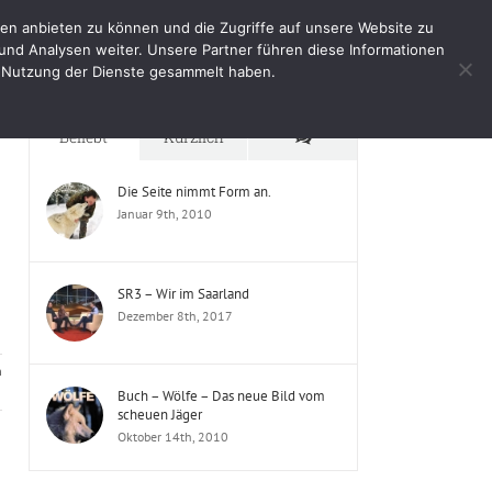
en anbieten zu können und die Zugriffe auf unsere Website zu
e
Impressum
Shop
Mein Benutzerkonto
und Analysen weiter. Unsere Partner führen diese Informationen
er Nutzung der Dienste gesammelt haben.
Startseite
Blog
Kommentare
Beliebt
Kürzlich
Die Seite nimmt Form an.
Januar 9th, 2010
SR3 – Wir im Saarland
Dezember 8th, 2017
n
Buch – Wölfe – Das neue Bild vom
scheuen Jäger
Oktober 14th, 2010