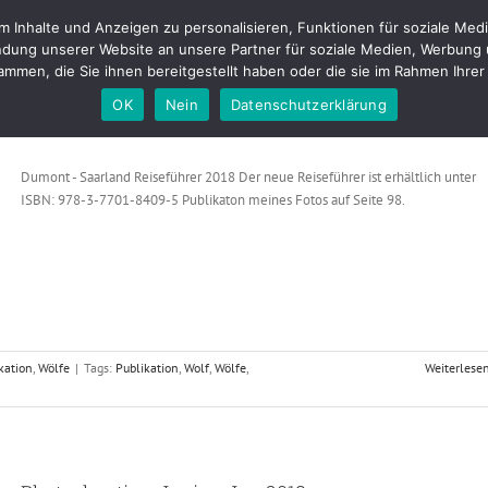
Inhalte und Anzeigen zu personalisieren, Funktionen für soziale Medi
tfolio
Fotostudio
Buchungen & Preise
Kontakt
Blog
About m
dung unserer Website an unsere Partner für soziale Medien, Werbung 
mmen, die Sie ihnen bereitgestellt haben oder die sie im Rahmen Ihr
OK
Nein
Datenschutzerklärung
Dumont – Saarland Reiseführer 2018
Dumont - Saarland Reiseführer 2018 Der neue Reiseführer ist erhältlich unter
ISBN: 978-3-7701-8409-5 Publikaton meines Fotos auf Seite 98.
kation
,
Wölfe
|
Tags:
Publikation
,
Wolf
,
Wölfe
,
Weiterlese