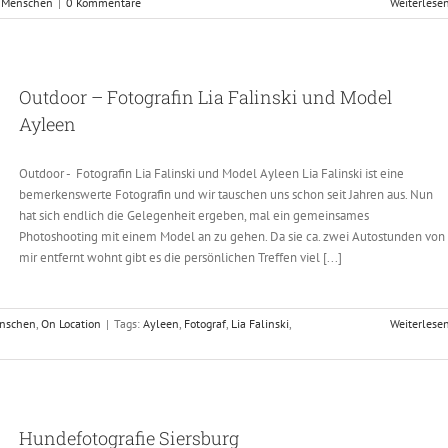
,
Menschen
|
0 Kommentare
Weiterlese
Outdoor – Fotografin Lia Falinski und Model
Ayleen
Outdoor - Fotografin Lia Falinski und Model Ayleen Lia Falinski ist eine
bemerkenswerte Fotografin und wir tauschen uns schon seit Jahren aus. Nun
hat sich endlich die Gelegenheit ergeben, mal ein gemeinsames
Photoshooting mit einem Model an zu gehen. Da sie ca. zwei Autostunden von
mir entfernt wohnt gibt es die persönlichen Treffen viel [...]
nschen
,
On Location
|
Tags:
Ayleen
,
Fotograf
,
Lia Falinski
,
Weiterlese
Hundefotografie Siersburg