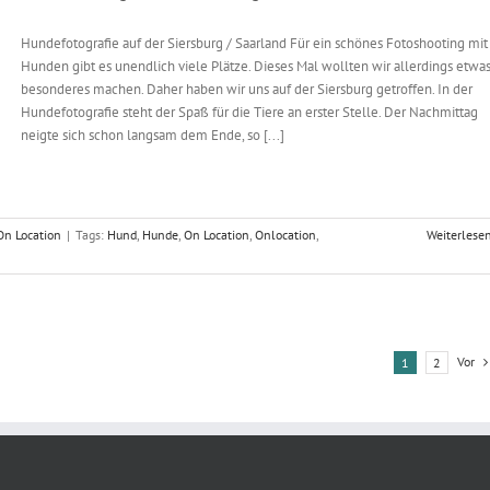
Hundefotografie auf der Siersburg / Saarland Für ein schönes Fotoshooting mit
Hunden gibt es unendlich viele Plätze. Dieses Mal wollten wir allerdings etwa
besonderes machen. Daher haben wir uns auf der Siersburg getroffen. In der
Hundefotografie steht der Spaß für die Tiere an erster Stelle. Der Nachmittag
neigte sich schon langsam dem Ende, so [...]
On Location
|
Tags:
Hund
,
Hunde
,
On Location
,
Onlocation
,
Weiterlese
Vor
1
2