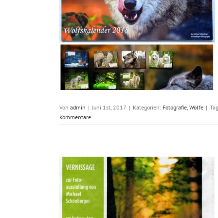
2018
e
Von
admin
|
Juni 1st, 2017
|
Kategorien:
Fotografie
,
Wölfe
|
Ta
Kommentare
sdorf 2016