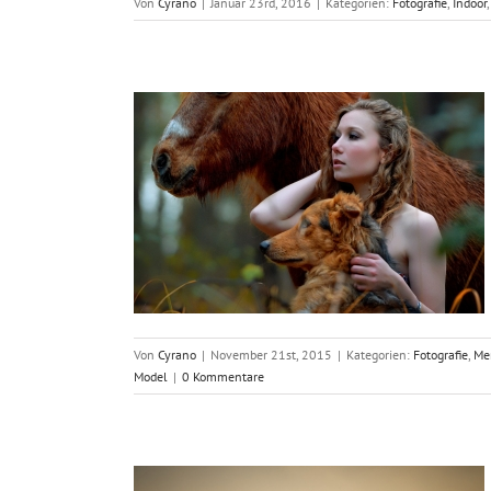
Von
Cyrano
|
Januar 23rd, 2016
|
Kategorien:
Fotografie
,
Indoor
 Falinski und
n
 Location
Von
Cyrano
|
November 21st, 2015
|
Kategorien:
Fotografie
,
Me
Model
|
0 Kommentare