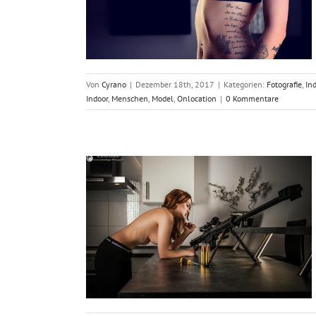
n
On Location
Von
Cyrano
|
Dezember 18th, 2017
|
Kategorien:
Fotografie
,
In
Indoor
,
Menschen
,
Model
,
Onlocation
|
0 Kommentare
t Model
 Location