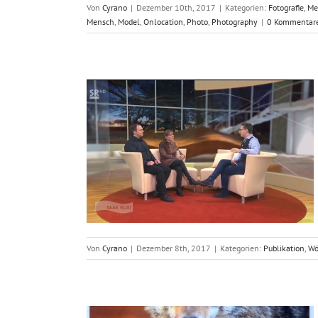
Von
Cyrano
|
Dezember 10th, 2017
|
Kategorien:
Fotografie
,
Me
Mensch
,
Model
,
Onlocation
,
Photo
,
Photography
|
0 Kommentar
arland
fe
Von
Cyrano
|
Dezember 8th, 2017
|
Kategorien:
Publikation
,
Wö