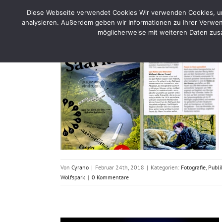
Skip
Diese Webseite verwendet Cookies Wir verwenden Cookies, um 
to
Home
Por
analysieren. Außerdem geben wir Informationen zu Ihrer Verwen
content
möglicherweise mit weiteren Daten zusa
Blog
eführer 2018
n
Wölfe
Von
Cyrano
|
Februar 24th, 2018
|
Kategorien:
Fotografie
,
Publi
Wolfspark
|
0 Kommentare