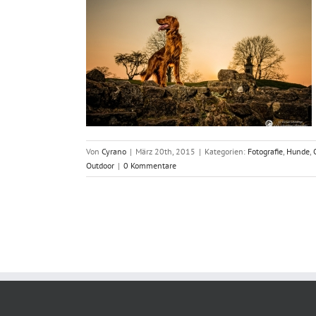
ersburg
Location
Von
Cyrano
|
März 20th, 2015
|
Kategorien:
Fotografie
,
Hunde
,
Outdoor
|
0 Kommentare