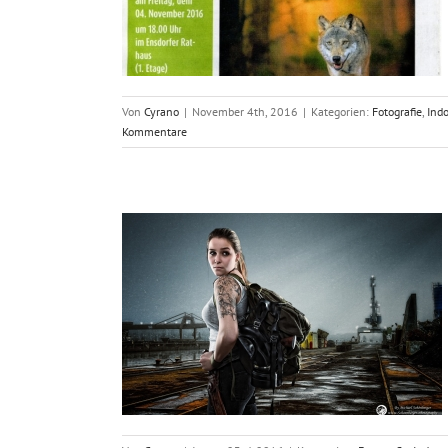
tion
Wölfe
Von
Cyrano
|
November 4th, 2016
|
Kategorien:
Fotografie
,
Indo
Kommentare
ekt Eli
nschen