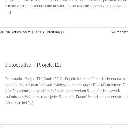
ich mir vorstellen könnte eine Ausstellung im Rathaus Ensdorf zu organisieren
[...]
or
,
Publikation
,
Wölfe
|
Tags:
Ausstellung
|
0
Weiterlese
Fotostudio – Projekt Eli
Fotostudio - Projekt "Eli" „Book of Eli“ – Projekt Ich liebe Filme. Nicht nur das sie
gut unterhalten, man kann auch vieles über einen guten Bildaufbau lernen. Es
gibt Regisseure, die schaffen es fast in jeder zweiten Szene ein Kunstwerk
aufzubauen. Würde man aus jeder Szene ein „Frame“ festhalten und entwickel
hätte man bei [...]