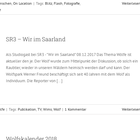
nschen
,
On Location
|
Tags:
Blitz
,
Flash
,
Fotografie
,
Weiterlese
e
SR3 – Wir im Saarland
Als Studiogast bei SR3 - "Wir im Saarland" 08.12.2017 Das Thema Wölfe ist
aktueller den je. Der Wolf wurde zum Mittelpunkt der Diskussion, ob solch ein
Raubtier, wieder in unseren Wäldern heimisch werden darf und kann. Der
Wolfspark Werner Freund beschäftigt sich seit 40 Jahren mit dem Wolf als
Individuum. Die Reporter von [...]
lfe
|
Tags:
Publikation
,
TV
,
Wims
,
Wolf
|
1 Kommentar
Weiterlese
Wolfskalender 2018