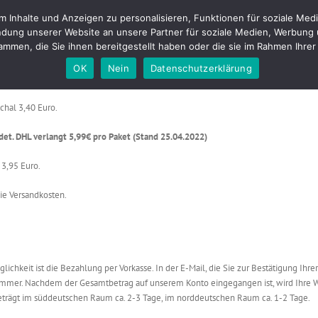
Inhalte und Anzeigen zu personalisieren, Funktionen für soziale Medi
tfolio
Fotostudio
Buchungen & Preise
Kontakt
Blog
About m
dung unserer Website an unsere Partner für soziale Medien, Werbung 
mmen, die Sie ihnen bereitgestellt haben oder die sie im Rahmen Ihr
OK
Nein
Datenschutzerklärung
chal 3,40 Euro.
det. DHL verlangt 5,99€ pro Paket (Stand 25.04.2022)
 3,95 Euro.
ie Versandkosten.
ichkeit ist die Bezahlung per Vorkasse. In der E-Mail, die Sie zur Bestätigung Ihr
er. Nachdem der Gesamtbetrag auf unserem Konto eingegangen ist, wird Ihre Ware
beträgt im süddeutschen Raum ca. 2-3 Tage, im norddeutschen Raum ca. 1-2 Tage.