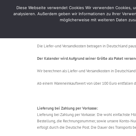
Skip
Diese Webseite verwendet Cookies Wir verwenden Cookies, um 
to
Home
Por
analysieren. Außerdem geben wir Informationen zu Ihrer Verwen
content
möglicherweise mit weiteren Daten zusa
Versandarten
Versandkosten
Die Liefer-und Versandkosten betragen in Deutschland paus
Der Kalender wird Aufgrund seiner Größe als Paket versen
Wir berechnen als Liefer-und Versandkosten in Deutschland
Ab einem Wareneinkaufswert von über 100 Euro entfallen d
Lieferung bei Zahlung per Vorkasse:
Lieferung bei Zahlung per Vorkasse: Die wohl einfachste Mögl
Bestellung, die Rechnungsnummer, sowie unsere Konto-Numm
erfolgt durch die Deutsche Post. Die Dauer des Transports 