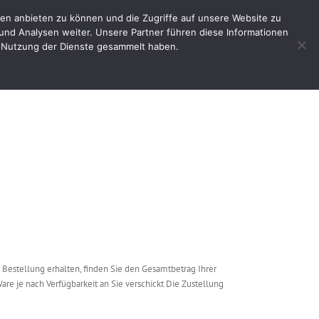
en anbieten zu können und die Zugriffe auf unsere Website zu
e
Impressum
Shop
Mein Benutzerkonto
und Analysen weiter. Unsere Partner führen diese Informationen
er Nutzung der Dienste gesammelt haben.
Startseite
Versandarten
er Bestellung erhalten, finden Sie den Gesamtbetrag Ihrer
 je nach Verfügbarkeit an Sie verschickt Die Zustellung