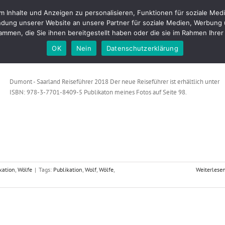
Inhalte und Anzeigen zu personalisieren, Funktionen für soziale Medi
tfolio
Fotostudio
Buchungen & Preise
Kontakt
Blog
About m
dung unserer Website an unsere Partner für soziale Medien, Werbung 
mmen, die Sie ihnen bereitgestellt haben oder die sie im Rahmen Ihr
OK
Nein
Datenschutzerklärung
Dumont – Saarland Reiseführer 2018
Dumont - Saarland Reiseführer 2018 Der neue Reiseführer ist erhältlich unter
ISBN: 978-3-7701-8409-5 Publikaton meines Fotos auf Seite 98.
kation
,
Wölfe
|
Tags:
Publikation
,
Wolf
,
Wölfe
,
Weiterlese