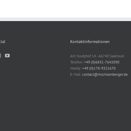
ial
Kontaktinformationen
Am Soutyhof 14 - 66740 Saarlouis
Telefon:
+49 (0)6831-7642090
Handy:
+49 (0)178-9321670
E-Mail:
contact@mschoenberger.de