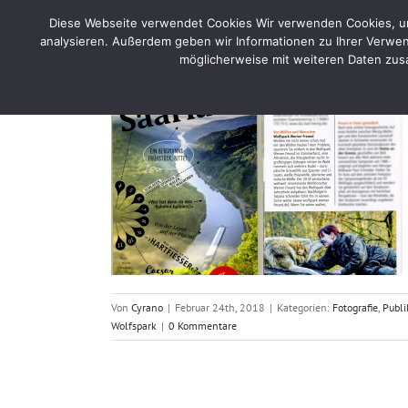
Skip
Diese Webseite verwendet Cookies Wir verwenden Cookies, um 
to
Home
Por
analysieren. Außerdem geben wir Informationen zu Ihrer Verwen
content
möglicherweise mit weiteren Daten zusa
Wolfspark
eführer 2018
n
Wölfe
Von
Cyrano
|
Februar 24th, 2018
|
Kategorien:
Fotografie
,
Publi
Wolfspark
|
0 Kommentare