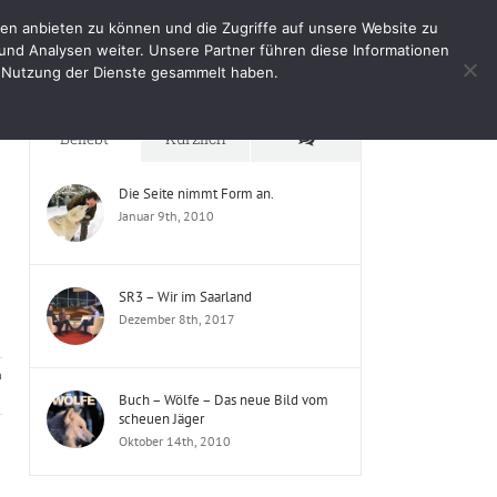
en anbieten zu können und die Zugriffe auf unsere Website zu
e
Impressum
Shop
Mein Benutzerkonto
und Analysen weiter. Unsere Partner führen diese Informationen
er Nutzung der Dienste gesammelt haben.
Startseite
Schlagwort:
Wolfspark
Kommentare
Beliebt
Kürzlich
Die Seite nimmt Form an.
Januar 9th, 2010
SR3 – Wir im Saarland
Dezember 8th, 2017
n
Buch – Wölfe – Das neue Bild vom
scheuen Jäger
Oktober 14th, 2010