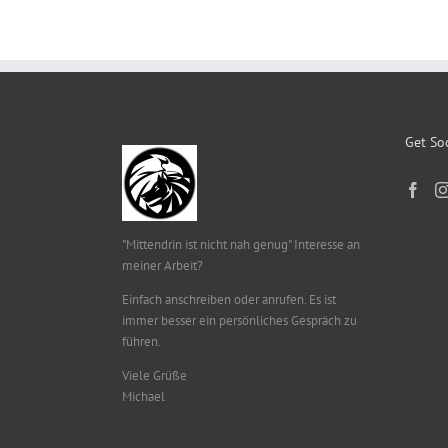
Get Soc
"Mittendrin ist nicht nah genug" Interesse an
meiner Arbeit?
Einfach anschreiben oder anrufen. Es ist
immer besser ein persönliches Gespräch zu
führen.
Viele Grüße
Michael