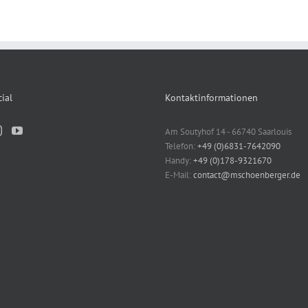
ial
Kontaktinformationen
Am Soutyhof 14 - 66740 Saarlouis
Telefon:
+49 (0)6831-7642090
Handy:
+49 (0)178-9321670
E-Mail:
contact@mschoenberger.de