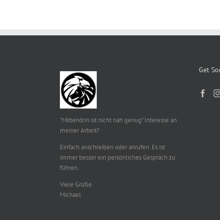
Get Soc
"Mittendrin ist nicht nah genug" Interesse an
meiner Arbeit?
Einfach anschreiben oder anrufen. Es ist
immer besser ein persönliches Gespräch zu
führen.
Viele Grüße
Michael