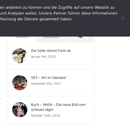
en anbieten zu können und die Zugriffe auf unsere Website zu
e
Impressum
Shop
Mein Benutzerkonto
und Analysen weiter. Unsere Partner führen diese Informationen
er Nutzung der Dienste gesammelt haben.
Startseite
Schlagwort:
Ausstellung
Kommentare
Beliebt
Kürzlich
Die Seite nimmt Form an.
Januar 9th, 2010
SR3 – Wir im Saarland
Dezember 8th, 2017
n
Buch – Wölfe – Das neue Bild vom
scheuen Jäger
Oktober 14th, 2010