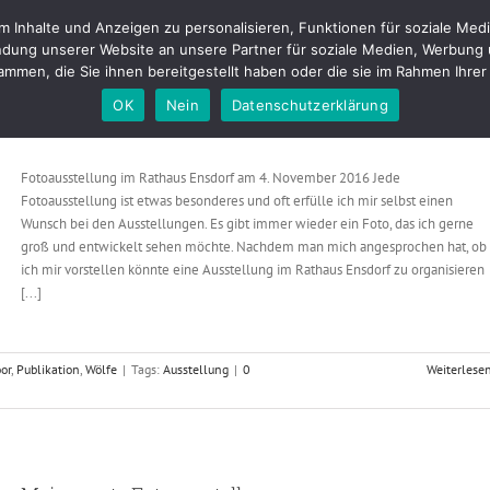
Inhalte und Anzeigen zu personalisieren, Funktionen für soziale Medi
tfolio
Fotostudio
Buchungen & Preise
Kontakt
Blog
About m
dung unserer Website an unsere Partner für soziale Medien, Werbung 
mmen, die Sie ihnen bereitgestellt haben oder die sie im Rahmen Ihr
OK
Nein
Datenschutzerklärung
Fotoausstellung in Ensdorf 2016
Fotoausstellung im Rathaus Ensdorf am 4. November 2016 Jede
Fotoausstellung ist etwas besonderes und oft erfülle ich mir selbst einen
Wunsch bei den Ausstellungen. Es gibt immer wieder ein Foto, das ich gerne
groß und entwickelt sehen möchte. Nachdem man mich angesprochen hat, ob
ich mir vorstellen könnte eine Ausstellung im Rathaus Ensdorf zu organisieren
[...]
or
,
Publikation
,
Wölfe
|
Tags:
Ausstellung
|
0
Weiterlese