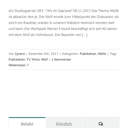
Als Studiogast bei SR3 - "Wir im Saarland" 08.12.2017 Das Thema Wölfe
ist aktueller den je. Der Wolf wurde zum Mittelpunkt der Diskussion, ob
solch ein Raubtier, wieder in unseren Wäldern heimisch werden darf
und kann. Der Wolfspark Werner Freund beschäftigt sich seit 40 Jahren
mit dem Wolf als Individuum. Die Reporter von [...]
Von
Cyrano
|
Dezember 8th, 2017
|
Kategorien:
Publikation
,
Wölfe
|
Tags:
Publikation
,
TV
,
Wims
,
Wolf
|
1 Kommentar
Weiterlesen
Kommentare
Beliebt
Kürzlich