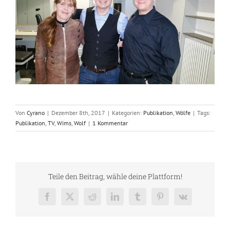
Von
Cyrano
|
Dezember 8th, 2017
|
Kategorien:
Publikation
,
Wölfe
|
Tags:
Publikation
,
TV
,
Wims
,
Wolf
|
1 Kommentar
Teile den Beitrag, wähle deine Plattform!
Facebook
X
Reddit
LinkedIn
Tumblr
Pinterest
Vk