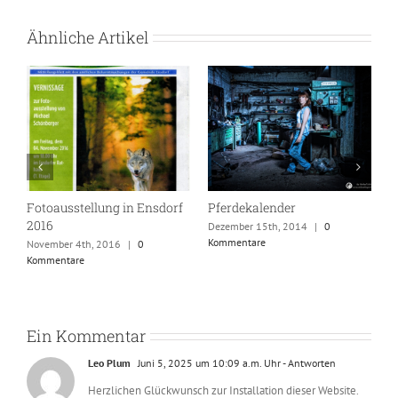
Ähnliche Artikel
Fotoausstellung in Ensdorf
Pferdekalender
W
2016
Dezember 15th, 2014
|
0
O
Kommentare
K
November 4th, 2016
|
0
Kommentare
Ein Kommentar
Leo Plum
Juni 5, 2025 um 10:09 a.m. Uhr
- Antworten
Herzlichen Glückwunsch zur Installation dieser Website.