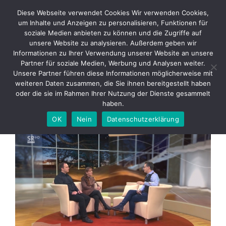
Skip
Diese Webseite verwendet Cookies Wir verwenden Cookies,
to
um Inhalte und Anzeigen zu personalisieren, Funktionen für
content
soziale Medien anbieten zu können und die Zugriffe auf
unsere Website zu analysieren. Außerdem geben wir
Informationen zu Ihrer Verwendung unserer Website an unsere
SR3 – Wir im Saarland
Partner für soziale Medien, Werbung und Analysen weiter.
Unsere Partner führen diese Informationen möglicherweise mit
weiteren Daten zusammen, die Sie ihnen bereitgestellt haben
Zurück
Vor
oder die sie im Rahmen Ihrer Nutzung der Dienste gesammelt
haben.
OK
Nein
Datenschutzerklärung
Zeige
grösseres
Bild