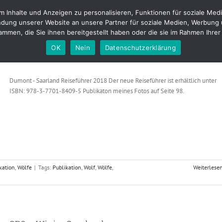
Inhalte und Anzeigen zu personalisieren, Funktionen für soziale Medi
tfolio
Fotostudio
Buchungen & Preise
Kontakt
Blog
About m
dung unserer Website an unsere Partner für soziale Medien, Werbung 
mmen, die Sie ihnen bereitgestellt haben oder die sie im Rahmen Ihr
OK
Nein
Datenschutzerklärung
Dumont – Saarland Reiseführer 2018
Dumont - Saarland Reiseführer 2018 Der neue Reiseführer ist erhältlich unter
ISBN: 978-3-7701-8409-5 Publikaton meines Fotos auf Seite 98.
kation
,
Wölfe
|
Tags:
Publikation
,
Wolf
,
Wölfe
,
Weiterlese