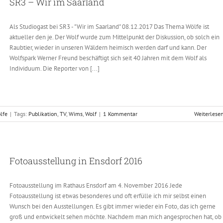
SR3 – Wir im Saarland
Als Studiogast bei SR3 - "Wir im Saarland" 08.12.2017 Das Thema Wölfe ist
aktueller den je. Der Wolf wurde zum Mittelpunkt der Diskussion, ob solch ein
Raubtier, wieder in unseren Wäldern heimisch werden darf und kann. Der
Wolfspark Werner Freund beschäftigt sich seit 40 Jahren mit dem Wolf als
Individuum. Die Reporter von [...]
lfe
|
Tags:
Publikation
,
TV
,
Wims
,
Wolf
|
1 Kommentar
Weiterlese
Fotoausstellung in Ensdorf 2016
Fotoausstellung im Rathaus Ensdorf am 4. November 2016 Jede
Fotoausstellung ist etwas besonderes und oft erfülle ich mir selbst einen
Wunsch bei den Ausstellungen. Es gibt immer wieder ein Foto, das ich gerne
groß und entwickelt sehen möchte. Nachdem man mich angesprochen hat, ob