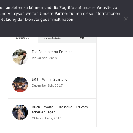
en anbieten zu können und die Zugriffe auf unsere Website zu
e
Impressum
Shop
Mein Benutzerkonto
und Analysen weiter. Unsere Partner führen diese Informationen
er Nutzung der Dienste gesammelt haben.
Startseite
Publikation
Kommentare
Beliebt
Kürzlich
Die Seite nimmt Form an.
Januar 9th, 2010
SR3 – Wir im Saarland
Dezember 8th, 2017
n
Buch – Wölfe – Das neue Bild vom
scheuen Jäger
Oktober 14th, 2010