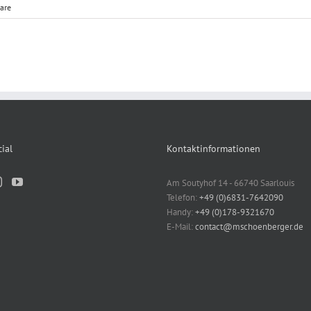
are
ial
Kontaktinformationen
Am Soutyhof 14 - 66740 Saarlouis
Telefon:
+49 (0)6831-7642090
Handy:
+49 (0)178-9321670
E-Mail:
contact@mschoenberger.de