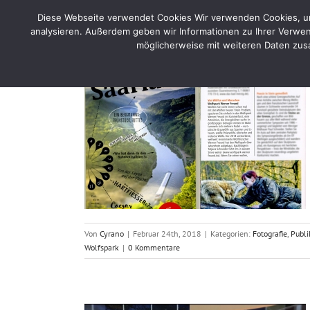
Skip
Diese Webseite verwendet Cookies Wir verwenden Cookies, um 
to
Home
Por
analysieren. Außerdem geben wir Informationen zu Ihrer Verwen
content
möglicherweise mit weiteren Daten zusa
Publikation
eführer 2018
n
Wölfe
Von
Cyrano
|
Februar 24th, 2018
|
Kategorien:
Fotografie
,
Publi
Wolfspark
|
0 Kommentare