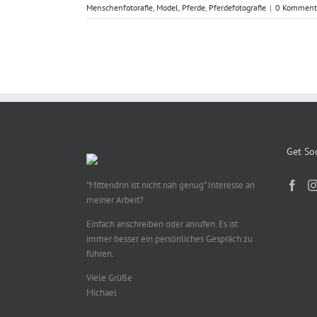
Menschenfotorafie
,
Model
,
Pferde
,
Pferdefotografie
|
0 Komment
Get Soc
"Mittendrin ist nicht nah genug" Interesse an
meiner Arbeit?
Einfach anschreiben oder anrufen. Es ist
immer besser ein persönliches Gespräch zu
führen.
Viele Grüße
Michael