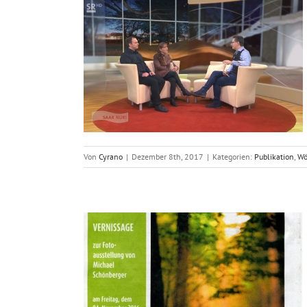
arland
fe
Von
Cyrano
|
Dezember 8th, 2017
|
Kategorien:
Publikation
,
Wö
sdorf 2016
tion
Wölfe