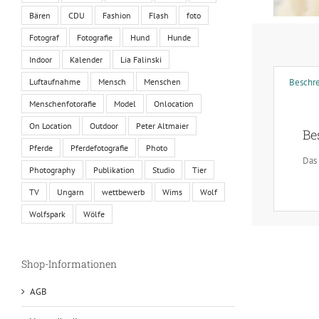
Bären
CDU
Fashion
Flash
foto
Fotograf
Fotografie
Hund
Hunde
Indoor
Kalender
Lia Falinski
Luftaufnahme
Mensch
Menschen
Beschr
Menschenfotorafie
Model
Onlocation
On Location
Outdoor
Peter Altmaier
Be
Pferde
Pferdefotografie
Photo
Das 
Photography
Publikation
Studio
Tier
TV
Ungarn
wettbewerb
Wims
Wolf
Wolfspark
Wölfe
Shop-Informationen
AGB