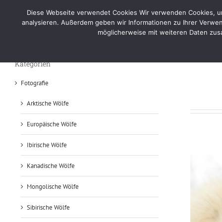
Skip
Diese Webseite verwendet Cookies Wir verwenden Cookies, um 
to
Home
Por
analysieren. Außerdem geben wir Informationen zu Ihrer Verwen
content
möglicherweise mit weiteren Daten zusa
Foto – Zähne
Kategorien
Fotografie
Arktische Wölfe
Europäische Wölfe
Ibirische Wölfe
Kanadische Wölfe
Mongolische Wölfe
Sibirische Wölfe