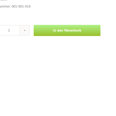
nummer: 001-001-018
In den Warenkorb
Foto
-
Zähne
Menge