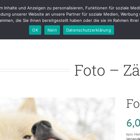
Inhalte und Anzeigen zu personalisieren, Funktionen für soziale Medi
tfolio
Fotostudio
Buchungen & Preise
Kontakt
Blog
About m
dung unserer Website an unsere Partner für soziale Medien, Werbung 
mmen, die Sie ihnen bereitgestellt haben oder die sie im Rahmen Ihr
OK
Nein
Datenschutzerklärung
Foto – Z
Fo
6,
Kein Meh
Versand