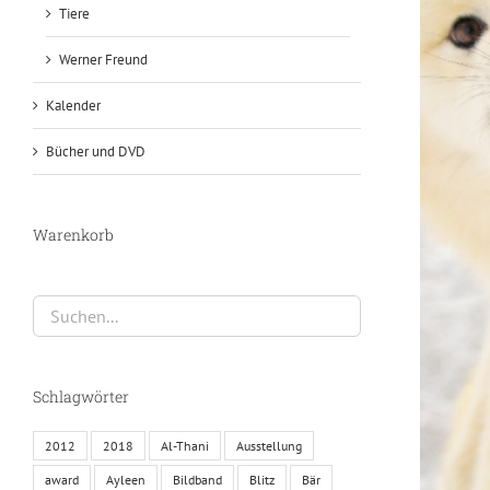
Tiere
Werner Freund
Kalender
Bücher und DVD
Warenkorb
Schlagwörter
2012
2018
Al-Thani
Ausstellung
award
Ayleen
Bildband
Blitz
Bär