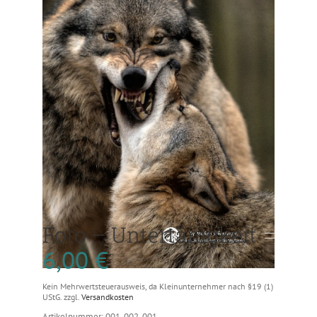
Foto – Untertänigkeit
6,00
€
Kein Mehrwertsteuerausweis, da Kleinunternehmer nach §19 (1)
UStG.
zzgl.
Versandkosten
Artikelnummer: 001-002-001