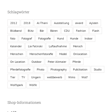
Schlagwörter
2012
2018
Al-Thani
Ausstellung
award
Ayleen
Bildband
Blitz
Bär
Bären
CDU
Fashion
Flash
foto
Fotograf
Fotografie
Hund
Hunde
Indoor
Kalender
Lia Falinski
Luftaufnahme
Mensch
Menschen
Menschenfotorafie
Model
Onlocation
On Location
Outdoor
Peter Altmaier
Pferde
Pferdefotografie
Photo
Photography
Publikation
Studio
Tier
TV
Ungarn
wettbewerb
Wims
Wolf
Wolfspark
Wölfe
Shop-Informationen