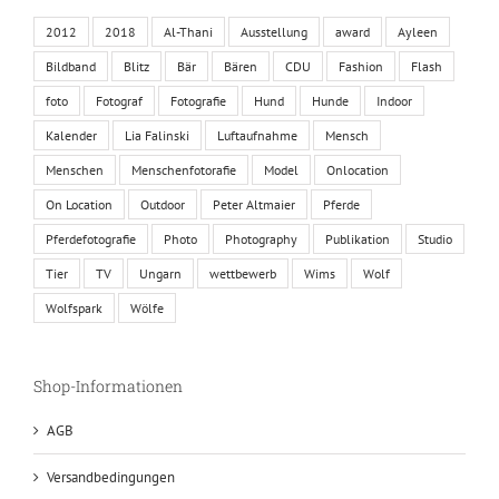
2012
2018
Al-Thani
Ausstellung
award
Ayleen
Bildband
Blitz
Bär
Bären
CDU
Fashion
Flash
foto
Fotograf
Fotografie
Hund
Hunde
Indoor
Kalender
Lia Falinski
Luftaufnahme
Mensch
Menschen
Menschenfotorafie
Model
Onlocation
On Location
Outdoor
Peter Altmaier
Pferde
Pferdefotografie
Photo
Photography
Publikation
Studio
Tier
TV
Ungarn
wettbewerb
Wims
Wolf
Wolfspark
Wölfe
Shop-Informationen
AGB
Versandbedingungen