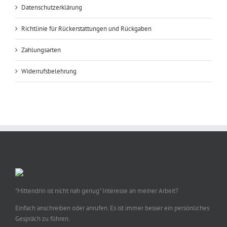
Datenschutzerklärung
Richtlinie für Rückerstattungen und Rückgaben
Zahlungsarten
Widerrufsbelehrung
"Mittendrin ist nicht nah genug" Interesse an meiner Arbeit?
Einfach anschreiben oder anrufen. Es ist immer besser ein persönliches
Gespräch zu führen.