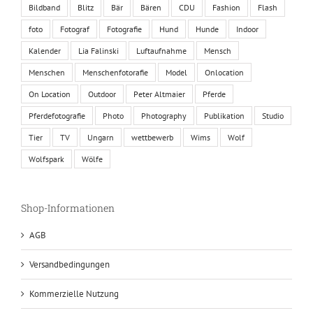
Bildband
Blitz
Bär
Bären
CDU
Fashion
Flash
foto
Fotograf
Fotografie
Hund
Hunde
Indoor
Kalender
Lia Falinski
Luftaufnahme
Mensch
Menschen
Menschenfotorafie
Model
Onlocation
On Location
Outdoor
Peter Altmaier
Pferde
Pferdefotografie
Photo
Photography
Publikation
Studio
Tier
TV
Ungarn
wettbewerb
Wims
Wolf
Wolfspark
Wölfe
Shop-Informationen
AGB
Versandbedingungen
Kommerzielle Nutzung