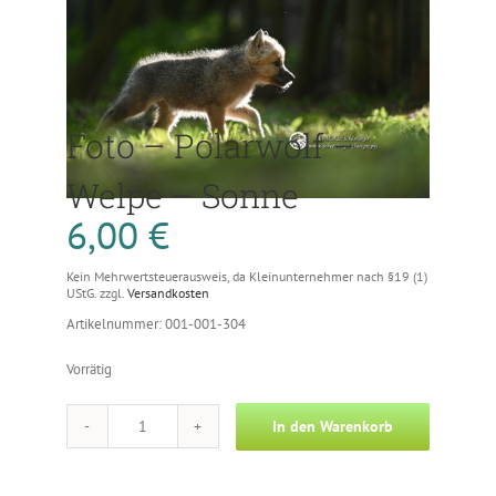
Foto – Polarwolf –
Welpe – Sonne
6,00
€
Kein Mehrwertsteuerausweis, da Kleinunternehmer nach §19 (1)
UStG.
zzgl.
Versandkosten
Artikelnummer: 001-001-304
Vorrätig
In den Warenkorb
Foto
-
Polarwolf