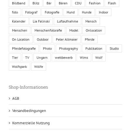
Bildband
Blitz
Bär
Bären
CDU
Fashion
Flash
foto
Fotograf
Fotografie
Hund
Hunde
Indoor
Kalender
Lia Falinski
Luftaufnahme
Mensch
Menschen
Menschenfotorafie
Model
Onlocation
On Location
Outdoor
Peter Altmaier
Pferde
Pferdefotografie
Photo
Photography
Publikation
Studio
Tier
TV
Ungarn
wettbewerb
Wims
Wolf
Wolfspark
Wölfe
Shop-Informationen
AGB
Versandbedingungen
Kommerzielle Nutzung