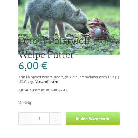
Foto – Polarwolf –
Welpe Futter
6,00
€
Kein Mehrwertsteuerausweis, da Kleinunternehmer nach §19 (1)
UStG.
zzgl.
Versandkosten
Artikelnummer: 001-001-300
Vorrätig
In den Warenkorb
Foto
-
Polarwolf