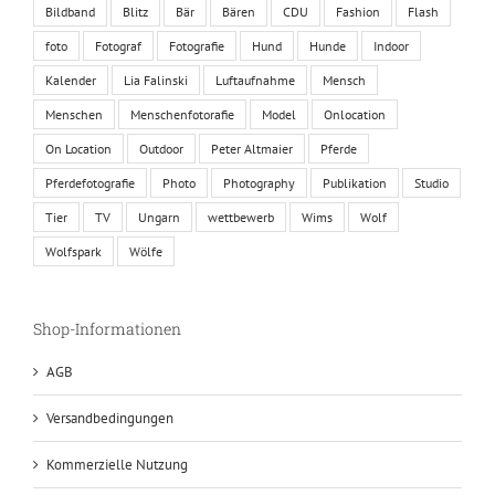
Bildband
Blitz
Bär
Bären
CDU
Fashion
Flash
foto
Fotograf
Fotografie
Hund
Hunde
Indoor
Kalender
Lia Falinski
Luftaufnahme
Mensch
Menschen
Menschenfotorafie
Model
Onlocation
On Location
Outdoor
Peter Altmaier
Pferde
Pferdefotografie
Photo
Photography
Publikation
Studio
Tier
TV
Ungarn
wettbewerb
Wims
Wolf
Wolfspark
Wölfe
Shop-Informationen
AGB
Versandbedingungen
Kommerzielle Nutzung