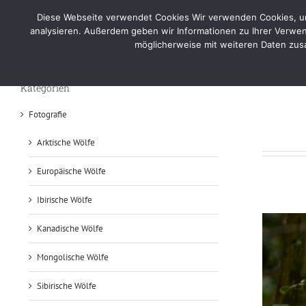
Skip
Diese Webseite verwendet Cookies Wir verwenden Cookies, um 
to
Home
Por
analysieren. Außerdem geben wir Informationen zu Ihrer Verwen
content
möglicherweise mit weiteren Daten zusa
Foto – Mongolische Wölfe
Kategorien
Fotografie
Arktische Wölfe
Europäische Wölfe
Ibirische Wölfe
Kanadische Wölfe
Mongolische Wölfe
Sibirische Wölfe