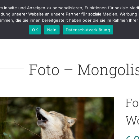
Inhalte und Anzeigen zu personalisieren, Funktionen für soziale Medi
tfolio
Fotostudio
Buchungen & Preise
Kontakt
Blog
About m
dung unserer Website an unsere Partner für soziale Medien, Werbung 
mmen, die Sie ihnen bereitgestellt haben oder die sie im Rahmen Ihr
OK
Nein
Datenschutzerklärung
Foto – Mongoli
Fo
Wö