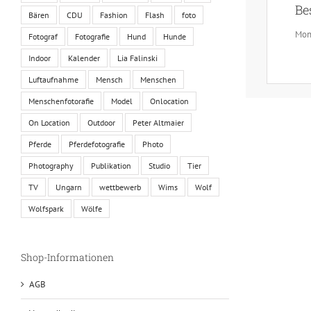
Be
Bären
CDU
Fashion
Flash
foto
Mon
Fotograf
Fotografie
Hund
Hunde
Indoor
Kalender
Lia Falinski
Luftaufnahme
Mensch
Menschen
Menschenfotorafie
Model
Onlocation
On Location
Outdoor
Peter Altmaier
Pferde
Pferdefotografie
Photo
Photography
Publikation
Studio
Tier
TV
Ungarn
wettbewerb
Wims
Wolf
Wolfspark
Wölfe
Shop-Informationen
AGB