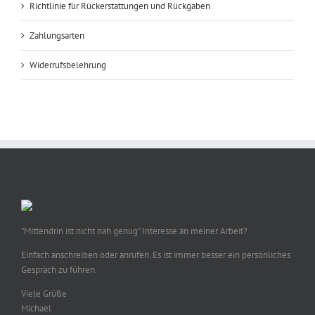
Richtlinie für Rückerstattungen und Rückgaben
Zahlungsarten
Widerrufsbelehrung
"Mittendrin ist nicht nah genug" Interesse an meiner Arbeit?
Einfach anschreiben oder anrufen. Es ist immer besser ein persönliches
Gespräch zu führen.
Viele Grüße
Michael