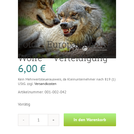
Foto – Europäische
Wölfe – Verteidigung
6,00
€
Kein Mehrwertsteuerausweis, da Kleinunternehmer nach §19 (1)
UStG.
zzgl.
Versandkosten
Artikelnummer: 001-002-042
Vorrätig
In den Warenkorb
Foto
-