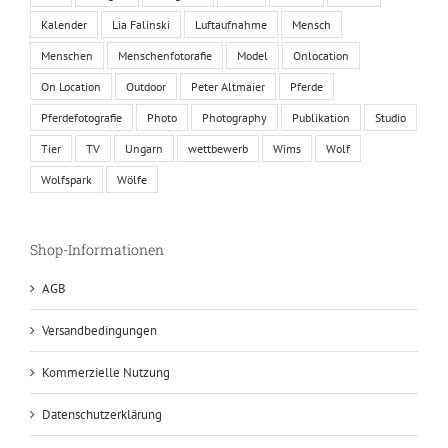
Kalender
Lia Falinski
Luftaufnahme
Mensch
Menschen
Menschenfotorafie
Model
Onlocation
On Location
Outdoor
Peter Altmaier
Pferde
Pferdefotografie
Photo
Photography
Publikation
Studio
Tier
TV
Ungarn
wettbewerb
Wims
Wolf
Wolfspark
Wölfe
Shop-Informationen
AGB
Versandbedingungen
Kommerzielle Nutzung
Datenschutzerklärung