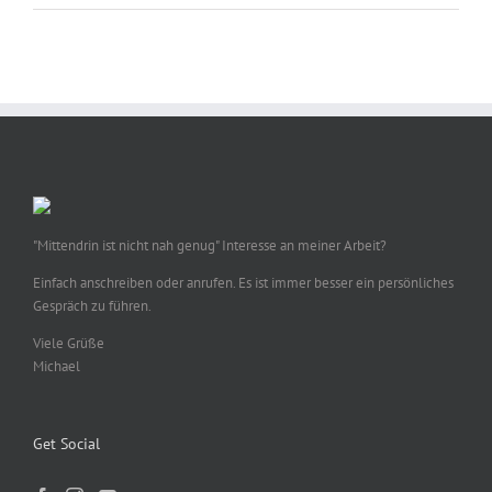
"Mittendrin ist nicht nah genug" Interesse an meiner Arbeit?
Einfach anschreiben oder anrufen. Es ist immer besser ein persönliches
Gespräch zu führen.
Viele Grüße
Michael
Get Social