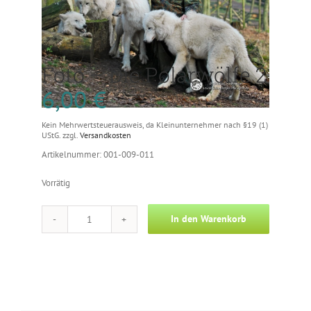
Foto – Die Polarwölfe 2
6,00
€
Kein Mehrwertsteuerausweis, da Kleinunternehmer nach §19 (1)
UStG.
zzgl.
Versandkosten
Artikelnummer: 001-009-011
Vorrätig
In den Warenkorb
Foto
-
Die
Polarwölfe
2
Menge