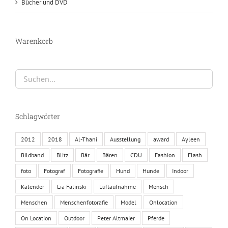
Bücher und DVD
Warenkorb
Schlagwörter
2012
2018
Al-Thani
Ausstellung
award
Ayleen
Bildband
Blitz
Bär
Bären
CDU
Fashion
Flash
foto
Fotograf
Fotografie
Hund
Hunde
Indoor
Kalender
Lia Falinski
Luftaufnahme
Mensch
Menschen
Menschenfotorafie
Model
Onlocation
On Location
Outdoor
Peter Altmaier
Pferde