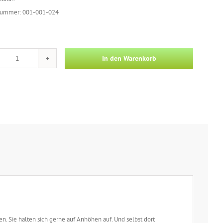
nummer: 001-001-024
In den Warenkorb
Foto
-
Auschau
halten
Menge
en. Sie halten sich gerne auf Anhöhen auf. Und selbst dort