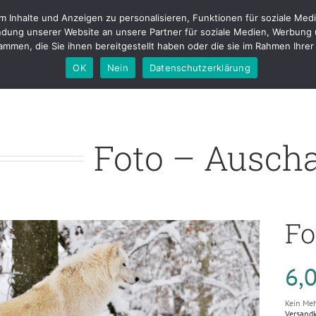
Inhalte und Anzeigen zu personalisieren, Funktionen für soziale Medi
tfolio
Fotostudio
Buchungen & Preise
Kontakt
Blog
About m
dung unserer Website an unsere Partner für soziale Medien, Werbung 
mmen, die Sie ihnen bereitgestellt haben oder die sie im Rahmen Ihr
OK
Nein
Datenschutzerklärung
Foto – Auscha
Fo
6,
Kein Meh
Versand