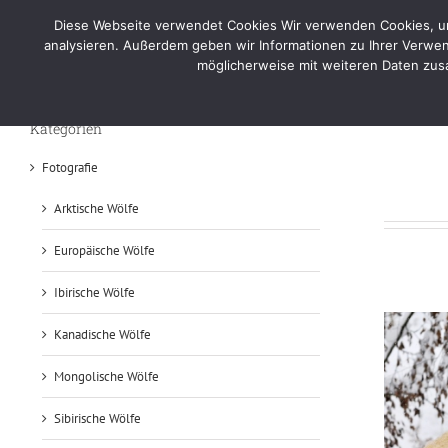
Skip
Diese Webseite verwendet Cookies Wir verwenden Cookies, um 
to
Home
Por
analysieren. Außerdem geben wir Informationen zu Ihrer Verwen
content
möglicherweise mit weiteren Daten zusa
Foto – Auschau halten
Kategorien
Fotografie
Arktische Wölfe
Europäische Wölfe
Ibirische Wölfe
Kanadische Wölfe
Mongolische Wölfe
Sibirische Wölfe