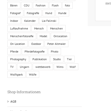
stel
Bären
CDU
Fashion
Flash
foto
Fotograf
Fotografie
Hund
Hunde
Indoor
Kalender
Lia Falinski
Luftaufnahme
Mensch
Menschen
Menschenfotorafie
Model
Onlocation
On Location
Outdoor
Peter Altmaier
Pferde
Pferdefotografie
Photo
Photography
Publikation
Studio
Tier
TV
Ungarn
wettbewerb
Wims
Wolf
Wolfspark
Wölfe
Shop-Informationen
AGB