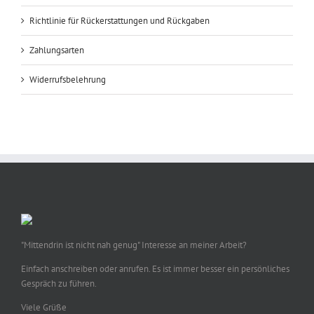
Richtlinie für Rückerstattungen und Rückgaben
Zahlungsarten
Widerrufsbelehrung
"Mittendrin ist nicht nah genug" Interesse an meiner Arbeit?
Einfach anschreiben oder anrufen. Es ist immer besser ein persönliches
Gespräch zu führen.
Viele Grüße