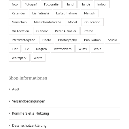
foto
Fotograf
Fotografie
Hund
Hunde
Indoor
Kalender
Lia Falinski
Luftaufnahme
Mensch
Menschen
Menschenfotorafie
Model
Onlocation
On Location
Outdoor
Peter Altmaier
Pferde
Pferdefotografie
Photo
Photography
Publikation
Studio
Tier
TV
Ungarn
wettbewerb
Wims
Wolf
Wolfspark
Wölfe
Shop-Informationen
AGB
Versandbedingungen
Kommerzielle Nutzung
Datenschutzerklärung