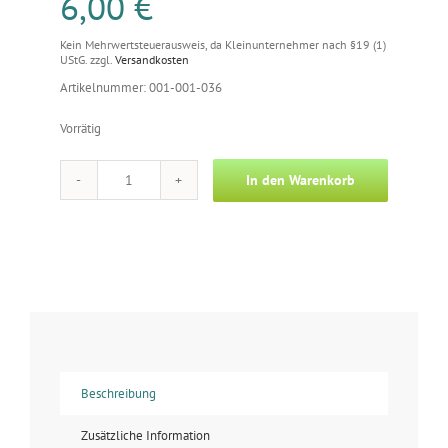
6,00
€
Kein Mehrwertsteuerausweis, da Kleinunternehmer nach §19 (1)
UStG.
zzgl.
Versandkosten
Artikelnummer: 001-001-036
Vorrätig
In den Warenkorb
Foto
-
Arktischer
Wolf
mit
Huhn
Menge
Beschreibung
Zusätzliche Information