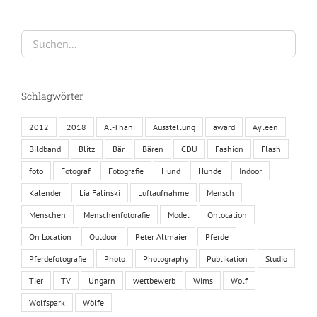
Schlagwörter
2012
2018
Al-Thani
Ausstellung
award
Ayleen
Bildband
Blitz
Bär
Bären
CDU
Fashion
Flash
foto
Fotograf
Fotografie
Hund
Hunde
Indoor
Kalender
Lia Falinski
Luftaufnahme
Mensch
Menschen
Menschenfotorafie
Model
Onlocation
On Location
Outdoor
Peter Altmaier
Pferde
Pferdefotografie
Photo
Photography
Publikation
Studio
Tier
TV
Ungarn
wettbewerb
Wims
Wolf
Wolfspark
Wölfe