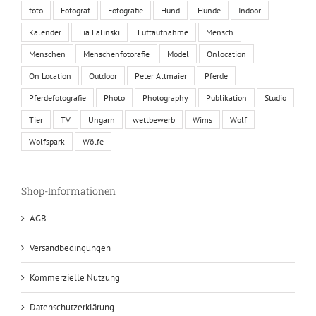
foto
Fotograf
Fotografie
Hund
Hunde
Indoor
Kalender
Lia Falinski
Luftaufnahme
Mensch
Menschen
Menschenfotorafie
Model
Onlocation
On Location
Outdoor
Peter Altmaier
Pferde
Pferdefotografie
Photo
Photography
Publikation
Studio
Tier
TV
Ungarn
wettbewerb
Wims
Wolf
Wolfspark
Wölfe
Shop-Informationen
AGB
Versandbedingungen
Kommerzielle Nutzung
Datenschutzerklärung