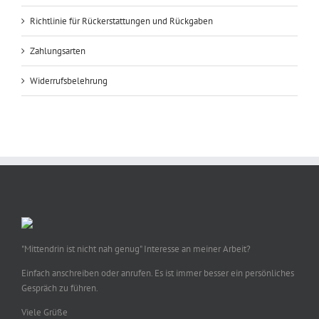
Richtlinie für Rückerstattungen und Rückgaben
Zahlungsarten
Widerrufsbelehrung
"Mittendrin ist nicht nah genug" Interesse an meiner Arbeit?
Einfach anschreiben oder anrufen. Es ist immer besser ein persönliches
Gespräch zu führen.
Viele Grüße