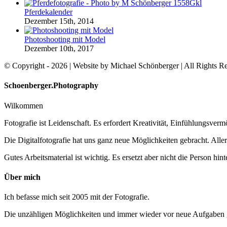
Pferdekalender
Dezember 15th, 2014
Photoshooting mit Model
Dezember 10th, 2017
© Copyright -
2026 | Website by Michael Schönberger
| All Rights 
Facebook
Instagram
YouTube
Toggle
Schoenberger.Photography
Sliding
Bar
Wilkommen
Area
Fotografie ist Leidenschaft. Es erfordert Kreativität, Einfühlungsv
Die Digitalfotografie hat uns ganz neue Möglichkeiten gebracht. Al
Gutes Arbeitsmaterial ist wichtig. Es ersetzt aber nicht die Person hin
Über mich
Ich befasse mich seit 2005 mit der Fotografie.
Die unzähligen Möglichkeiten und immer wieder vor neue Aufgaben ge