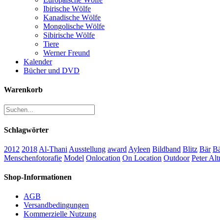
Ibirische Wölfe
Kanadische Wölfe
Mongolische Wölfe
Sibirische Wölfe
Tiere
Werner Freund
Kalender
Bücher und DVD
Warenkorb
Schlagwörter
2012
2018
Al-Thani
Ausstellung
award
Ayleen
Bildband
Blitz
Bär
B
Menschenfotorafie
Model
Onlocation
On Location
Outdoor
Peter Alt
Shop-Informationen
AGB
Versandbedingungen
Kommerzielle Nutzung