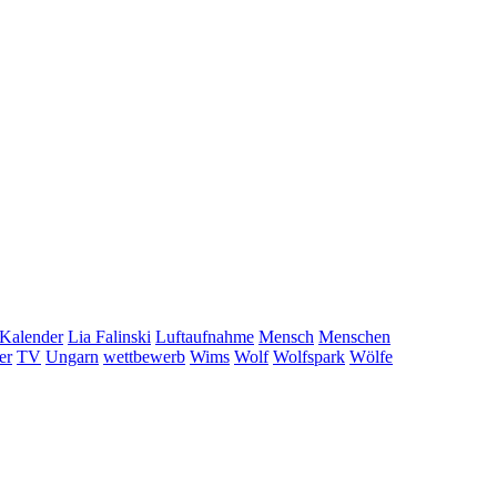
Kalender
Lia Falinski
Luftaufnahme
Mensch
Menschen
er
TV
Ungarn
wettbewerb
Wims
Wolf
Wolfspark
Wölfe