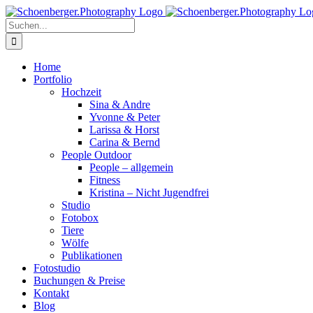
Skip
to
Suche
content
nach:
Home
Portfolio
Hochzeit
Sina & Andre
Yvonne & Peter
Larissa & Horst
Carina & Bernd
People Outdoor
People – allgemein
Fitness
Kristina – Nicht Jugendfrei
Studio
Fotobox
Tiere
Wölfe
Publikationen
Fotostudio
Buchungen & Preise
Kontakt
Blog