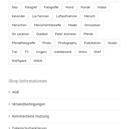
foto
Fotograf
Fotografie
Hund
Hunde
Indoor
Kalender
Lia Falinski
Luftaufnahme
Mensch
Menschen
Menschenfotorafie
Model
Onlocation
On Location
Outdoor
Peter Altmaier
Pferde
Pferdefotografie
Photo
Photography
Publikation
Studio
Tier
TV
Ungarn
wettbewerb
Wims
Wolf
Wolfspark
Wölfe
Shop-Informationen
AGB
Versandbedingungen
Kommerzielle Nutzung
Datenschutzerklärung