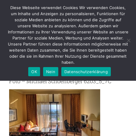
Skip
Diese Webseite verwendet Cookies Wir verwenden Cookies,
to
um Inhalte und Anzeigen zu personalisieren, Funktionen für
content
soziale Medien anbieten zu können und die Zugriffe auf
unsere Website zu analysieren. Außerdem geben wir
Foto – Michael Schoenberger
Informationen zu Ihrer Verwendung unserer Website an unsere
6203_5_7C
Partner für soziale Medien, Werbung und Analysen weiter.
Unsere Partner führen diese Informationen möglicherweise mit
weiteren Daten zusammen, die Sie ihnen bereitgestellt haben
Zurück
oder die sie im Rahmen Ihrer Nutzung der Dienste gesammelt
haben.
OK
Nein
Datenschutzerklärung
Foto – Michael Schoenberger 6203_5_7C