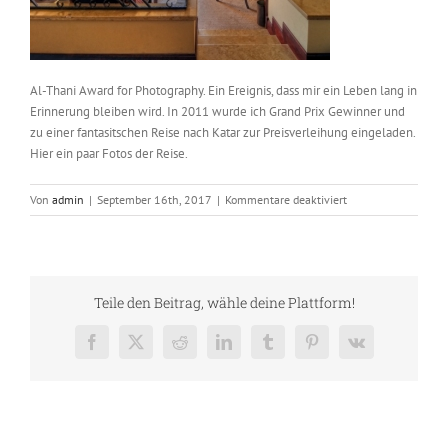
Al-Thani Award for Photography. Ein Ereignis, dass mir ein Leben lang in
Erinnerung bleiben wird. In 2011 wurde ich Grand Prix Gewinner und
zu einer fantasitschen Reise nach Katar zur Preisverleihung eingeladen.
Hier ein paar Fotos der Reise.
für
Von
admin
|
September 16th, 2017
|
Kommentare deaktiviert
Foto
–
Michael
Schoenberger
6203_5_7C
Teile den Beitrag, wähle deine Plattform!
Facebook
X
Reddit
LinkedIn
Tumblr
Pinterest
Vk