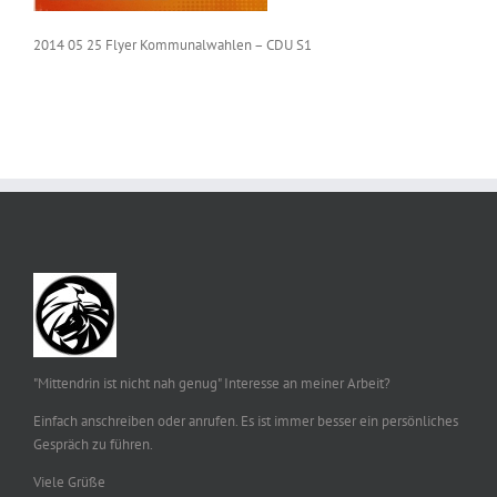
2014 05 25 Flyer Kommunalwahlen – CDU S1
"Mittendrin ist nicht nah genug" Interesse an meiner Arbeit?
Einfach anschreiben oder anrufen. Es ist immer besser ein persönliches
Gespräch zu führen.
Viele Grüße