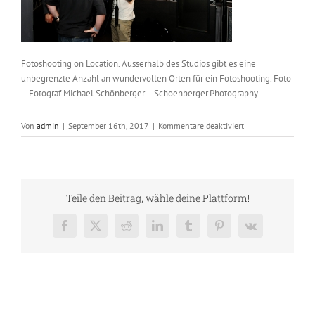
Fotoshooting on Location. Ausserhalb des Studios gibt es eine
unbegrenzte Anzahl an wundervollen Orten für ein Fotoshooting. Foto
– Fotograf Michael Schönberger – Schoenberger.Photography
für
Von
admin
|
September 16th, 2017
|
Kommentare deaktiviert
Copyright
by
M
Schönberger
7581C
Teile den Beitrag, wähle deine Plattform!
Facebook
X
Reddit
LinkedIn
Tumblr
Pinterest
Vk