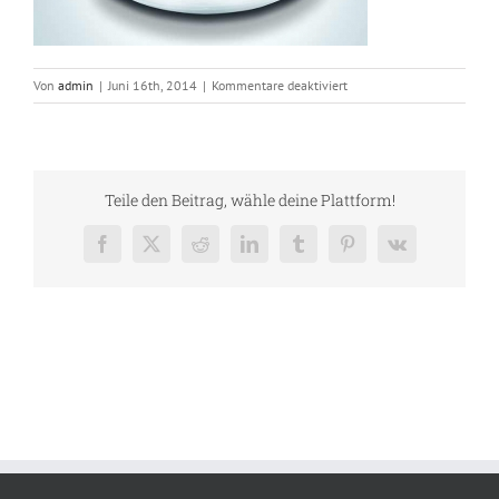
für
Von
admin
|
Juni 16th, 2014
|
Kommentare deaktiviert
two_third_1
Teile den Beitrag, wähle deine Plattform!
Facebook
X
Reddit
LinkedIn
Tumblr
Pinterest
Vk