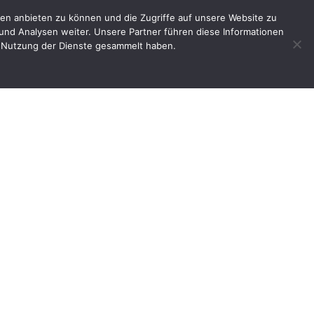
en anbieten zu können und die Zugriffe auf unsere Website zu
e
Impressum
Shop
Mein Benutzerkonto
und Analysen weiter. Unsere Partner führen diese Informationen
er Nutzung der Dienste gesammelt haben.
15 12 12 SZ C3 – Kreissparkasse stiftet Transporter für die Flüchtlingshilfe