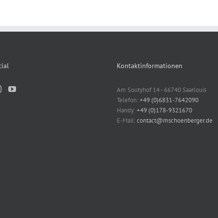
ial
Kontaktinformationen
Am Soutyhof 14 - 66740 Saarlouis
Telefon:
+49 (0)6831-7642090
Handy:
+49 (0)178-9321670
E-Mail:
contact@mschoenberger.de