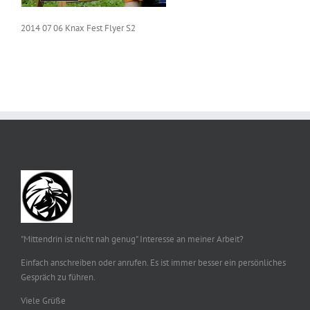
2014 07 06 Knax Fest Flyer S2
"Mittendrin ist nicht nah genug" Interesse an meiner Arbeit?
Einfach anschreiben oder anrufen. Es ist immer besser ein persönliches
Gespräch zu führen.
Viele Grüße