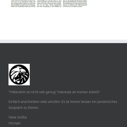
"Mittendrin ist nicht nah genug" Interesse an meiner Arbeit?
Einfach anschreiben oder anrufen. Es ist immer besser ein persönliches
Gespräch zu führen.
Viele Grüße
Michael