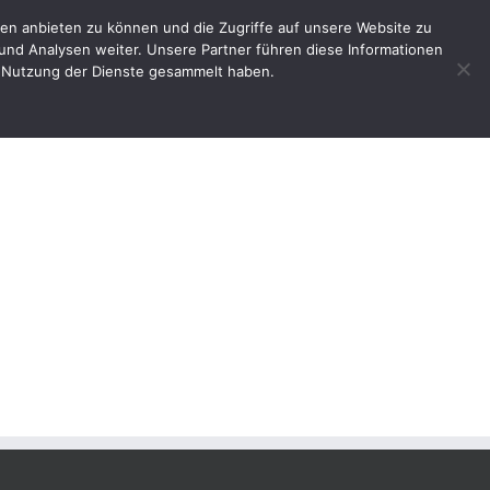
en anbieten zu können und die Zugriffe auf unsere Website zu
e
Impressum
Shop
Mein Benutzerkonto
und Analysen weiter. Unsere Partner führen diese Informationen
er Nutzung der Dienste gesammelt haben.
tartseite
Publikationen
2011 KSK – Gewerbecenter – Broschuere Bous