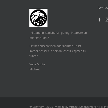
Get Soc
"Mittendrin ist nicht nah genug" Interesse an
meiner Arbeit?
Einfach anschreiben oder anrufen. Es ist
immer besser ein persönliches Gespräch zu
führen.
Viele Grüße
Michael
© Copyright -
2026 | Website by Michael Schönberger
| All Righ