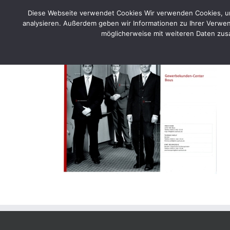
Skip
Diese Webseite verwendet Cookies Wir verwenden Cookies, um 
to
Home
Por
analysieren. Außerdem geben wir Informationen zu Ihrer Verwen
content
möglicherweise mit weiteren Daten zusa
2011 KSK – Gewerbecenter – Broschuere B