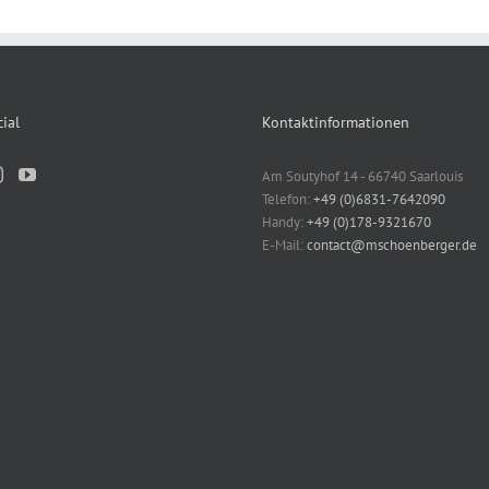
ial
Kontaktinformationen
Am Soutyhof 14 - 66740 Saarlouis
Telefon:
+49 (0)6831-7642090
Handy:
+49 (0)178-9321670
E-Mail:
contact@mschoenberger.de