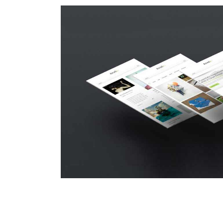
Suspende Phara 
Cat 2
Cat 3
Cat 