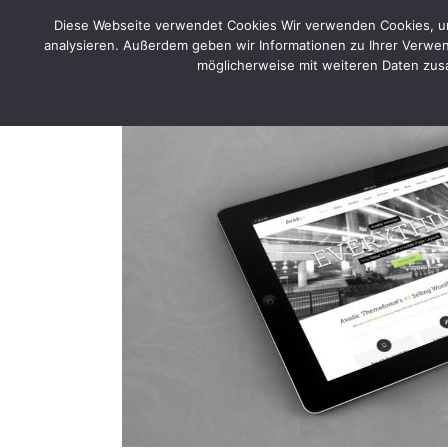
Skip
Diese Webseite verwendet Cookies Wir verwenden Cookies, um 
to
Home
Por
analysieren. Außerdem geben wir Informationen zu Ihrer Verwen
content
möglicherweise mit weiteren Daten zusa
HTML/CSS
Proin Sodales 
Cat 1
Cat 3
Cat 