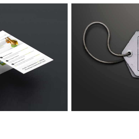
Urna
4