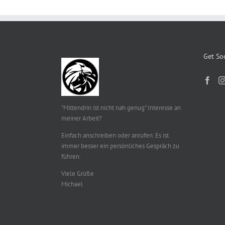
Get Soc
"Mittendrin ist nicht nah genug" Interesse an
meiner Arbeit?
Einfach anschreiben oder anrufen. Es ist
immer besser ein persönliches Gespräch zu
führen.
Viele Grüße
Michael